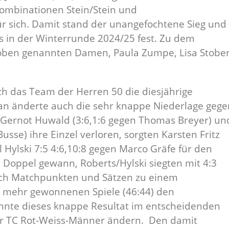
ombinationen Stein/Stein und
 sich. Damit stand der unangefochtene Sieg und
s in der Winterrunde 2024/25 fest. Zu dem
oben genannten Damen, Paula Zumpe, Lisa Stobe
 das Team der Herren 50 die diesjährige
ran änderte auch die sehr knappe Niederlage gege
Gernot Huwald (3:6,1:6 gegen Thomas Breyer) un
Busse) ihre Einzel verloren, sorgten Karsten Fritz
l Hylski 7:5 4:6,10:8 gegen Marco Gräfe für den
n Doppel gewann, Roberts/Hylski siegten mit 4:3
nach Matchpunkten und Sätzen zu einem
ie mehr gewonnenen Spiele (46:44) den
nte dieses knappe Resultat im entscheidenden
der TC Rot-Weiss-Männer ändern. Den damit