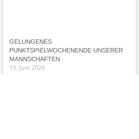
GELUNGENES
PUNKTSPIELWOCHENENDE UNSERER
MANNSCHAFTEN
19. Juni 2026
Am letzten Punktspielwochenende waren
fast alle Halberstädter
Tennismannschaften sehr erfolgreich. Es
gab 8 Siege und nur eine Niederlage. Die
2. Damenequipe trat gegen den SV
Germania Tangerhütte in der Aufstellung
MEHR LESEN »