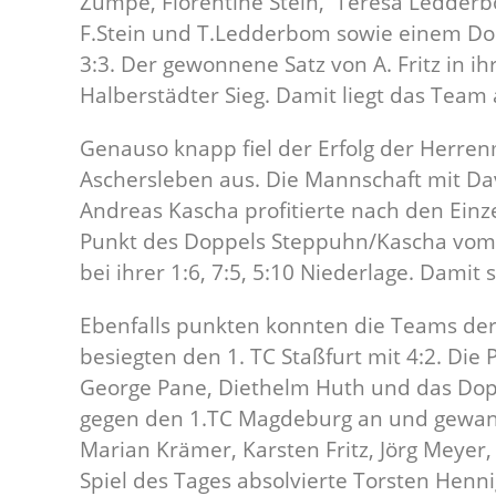
Zumpe, Florentine Stein, Teresa Ledderb
F.Stein und T.Ledderbom sowie einem Do
3:3. Der gewonnene Satz von A. Fritz in i
Halberstädter Sieg. Damit liegt das Team 
Genauso knapp fiel der Erfolg der Herr
Aschersleben aus. Die Mannschaft mit Da
Andreas Kascha profitierte nach den Ein
Punkt des Doppels Steppuhn/Kascha vom 
bei ihrer 1:6, 7:5, 5:10 Niederlage. Damit 
Ebenfalls punkten konnten die Teams der
besiegten den 1. TC Staßfurt mit 4:2. Die
George Pane, Diethelm Huth und das Dopp
gegen den 1.TC Magdeburg an und gewann
Marian Krämer, Karsten Fritz, Jörg Meyer
Spiel des Tages absolvierte Torsten Hennig