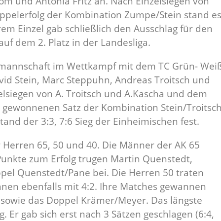
om und Antonia Fritz an. Nach Einzelsiegen von
ppelerfolg der Kombination Zumpe/Stein stand e
hrem Einzel gab schließlich den Ausschlag für den
auf dem 2. Platz in der Landesliga.
enmannschaft im Wettkampf mit dem TC Grün- Wei
vid Stein, Marc Steppuhn, Andreas Troitsch und
zelsiegen von A. Troitsch und A.Kascha und dem
gewonnenen Satz der Kombination Stein/Troitsc
stand der 3:3, 7:6 Sieg der Einheimischen fest.
 Herren 65, 50 und 40. Die Männer der AK 65
 Punkte zum Erfolg trugen Martin Quenstedt,
el Quenstedt/Pane bei. Die Herren 50 traten
en ebenfalls mit 4:2. Ihre Matches gewannen
, sowie das Doppel Krämer/Meyer. Das längste
. Er gab sich erst nach 3 Sätzen geschlagen (6:4,