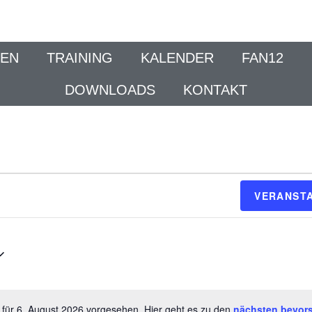
EN
TRAINING
KALENDER
FAN12
DOWNLOADS
KONTAKT
VERANST
 für 6. August 2026 vorgesehen. Hier geht es zu den
nächsten bevor