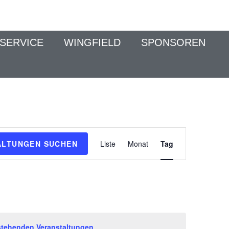
SERVICE
WINGFIELD
SPONSOREN
V
ALTUNGEN SUCHEN
Liste
Monat
Tag
E
R
A
N
S
T
stehenden Veranstaltungen
.